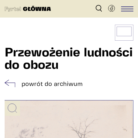
Fyrtel
Men
Główna
–
archiwum
dzielnicy
Przewożenie ludności
Główna
do obozu
w
Poznaniu
powrót do archiwum