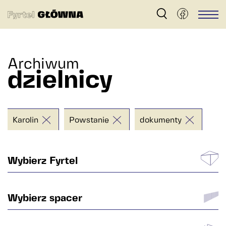
Fyrtel
Men
Główna
–
Archiwum
archiwum
dzielnicy
dzielnicy
Główna
w
Karolin
Powstanie
dokumenty
Poznaniu
Wybierz Fyrtel
Główna
Wybierz spacer
Gnieźnieńska
Nadolnik
Powstanie