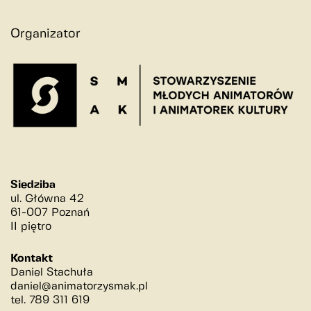
szkoła
Organizator
kościół
rynek
młyn
kolej
przestrzeń
historia
wydarzenia
Siedziba
ludzie
ul. Główna 42
61-007 Poznań
II piętro
Kontakt
Daniel Stachuła
daniel@animatorzysmak.pl
tel. 789 311 619