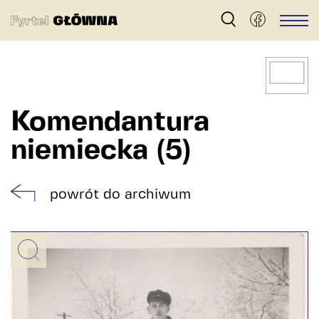
Fyrtel
Men
Główna
–
archiwum
dzielnicy
Komendantura
Główna
niemiecka (5)
w
Poznaniu
powrót do archiwum