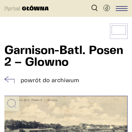
Fyrtel
Men
Główna
–
archiwum
dzielnicy
Garnison-Batl. Posen
Główna
2 – Glowno
w
Poznaniu
powrót do archiwum