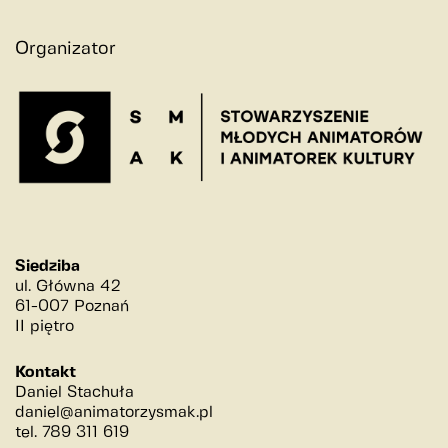
szkoła
Organizator
kościół
rynek
młyn
kolej
przestrzeń
historia
wydarzenia
Siedziba
ludzie
ul. Główna 42
61-007 Poznań
II piętro
Kontakt
Daniel Stachuła
daniel@animatorzysmak.pl
tel. 789 311 619