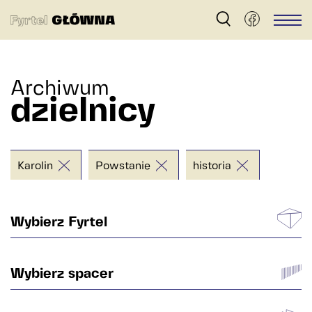
Fyrtel
Men
Główna
–
Archiwum
archiwum
dzielnicy
dzielnicy
Główna
w
Karolin
Powstanie
historia
Poznaniu
Wybierz Fyrtel
Główna
Wybierz spacer
Gnieźnieńska
Nadolnik
Powstanie