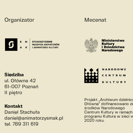
Organizator
Mecenat
Siedziba
ul. Główna 42
61-007 Poznań
II piętro
Projekt „Archiwum dzielnic
Główna” dofinansowano z
Kontakt
środków Narodowego
Daniel Stachuła
Centrum Kultury w ramach
programu Kultura w sieci 
daniel@animatorzysmak.pl
2020 roku.
tel. 789 311 619