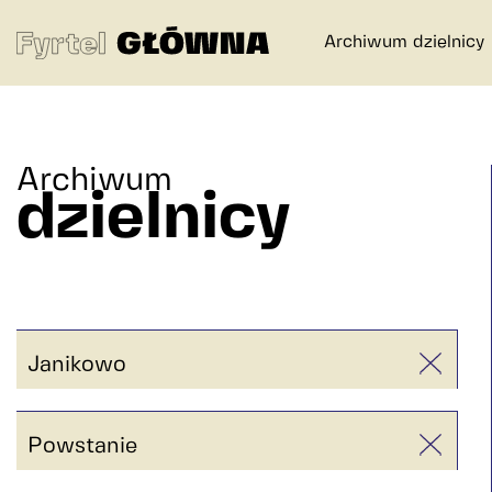
Fyrtel
Archiwum dzielnicy
Główna
–
archiwum
Archiwum
dzielnicy
dzielnicy
Główna
w
Poznaniu
Janikowo
Powstanie