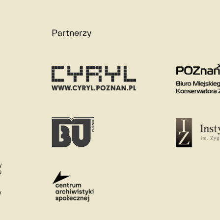
Partnerzy
y
e
w